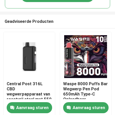
Geadviseerde Producten
Huis
Central Post 316L
Waspe 8000 Puffs Bar
CBD
Wegwerp Pen Pod
wegwerpapparaat van
650mAh Type-C
Producten
roestvrij staal met 550
Oplaadbaar
mAh batterij en type C
Aanvraag sturen
Aanvraag sturen
opladen
Video's