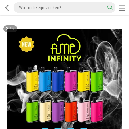
2
/
6