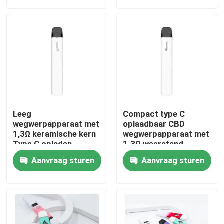
Ongeveer ons
Fabrieksreis
Kwaliteitscontrole
Leeg
Compact type C
Contacteer ons
wegwerpapparaat met
oplaadbaar CBD
1,3Ω keramische kern
wegwerpapparaat met
Type C opladen
1.3Ω weerstand
280mAh batterij
Nieuws
Aanvraag sturen
Aanvraag sturen
Beschikbare Vape-Pen
Het Beschikbare Vape Apparaat van CBD