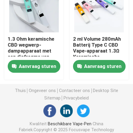
OEM Vape
Funky Vape
1.3 Ohm keramische
2 ml Volume 280mAh
CBD wegwerp-
Batterij Type C CBD
dampapparaat met
Vape-apparaat 1.3Ω
Elfbar Vape
een diafragma van
Keramische
4*1,5 mm
verwarming kern
Aanvraag sturen
Aanvraag sturen
technologie
Grote Puff Vape
Rookwolkbar Mini
Thuis
Ongeveer ons
Contacteer ons
Desktop Site
Sitemap
Privacybeleid
Verloren Mary Vape
Kwaliteit
Beschikbare Vape-Pen
China
De V.S. Vape
Fabriek.Copyright © 2025 Focusvape Technology