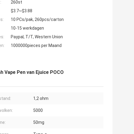
:
260st
$3.7~$3.88
s:
10 PCs/pak, 260pcs/carton
10-15 werkdagen
es:
Paypal, T/T, Western Union
en:
1000000pieces per Maand
h Vape Pen van Ejuice POCO
tand:
1,2 ohm
olken:
5000
ine:
50mg