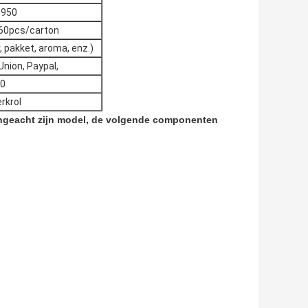
 950
60pcs/carton
 pakket, aroma, enz.)
nion, Paypal,
0
rkrol
ngeacht zijn model, de volgende componenten