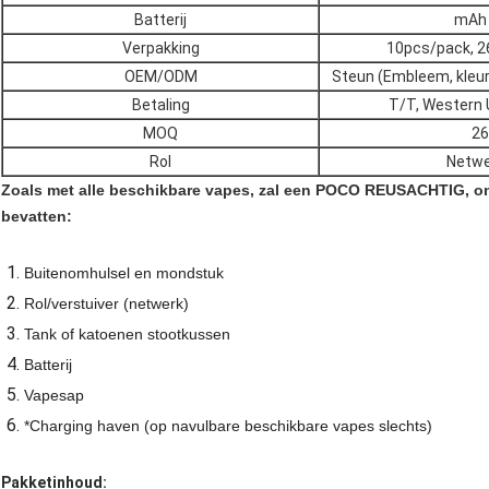
Batterij
mAh
Verpakking
10pcs/pack, 2
OEM/ODM
Steun (Embleem, kleur,
Betaling
T/T, Western U
MOQ
26
Rol
Netwe
Zoals met alle beschikbare vapes, zal een POCO REUSACHTIG, o
bevatten:
Buitenomhulsel en mondstuk
Rol/verstuiver (netwerk)
Tank of katoenen stootkussen
Batterij
Vapesap
*Charging haven (op navulbare beschikbare vapes slechts)
Pakketinhoud: