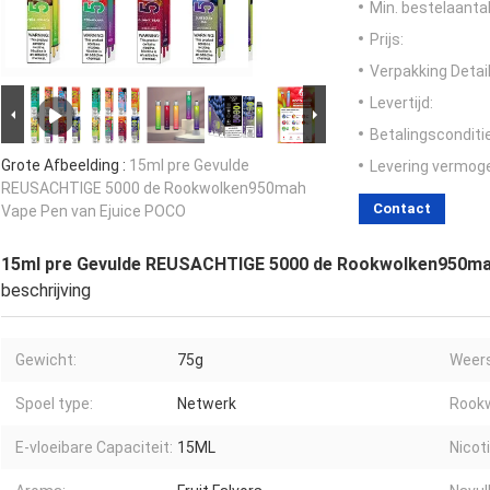
Min. bestelaantal
Prijs:
Verpakking Detail
Levertijd:
Betalingsconditi
Grote Afbeelding :
15ml pre Gevulde
Levering vermog
REUSACHTIGE 5000 de Rookwolken950mah
Contact
Vape Pen van Ejuice POCO
15ml pre Gevulde REUSACHTIGE 5000 de Rookwolken950ma
beschrijving
Gewicht:
75g
Weers
Spoel type:
Netwerk
Rookw
E-vloeibare Capaciteit:
15ML
Nicot