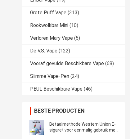
Grote Puff Vape
(313)
Rookwolkbar Mini
(10)
Verloren Mary Vape
(5)
De V.S. Vape
(122)
Vooraf gevulde Beschikbare Vape
(68)
Slimme Vape-Pen
(24)
PEUL Beschikbare Vape
(46)
BESTE PRODUCTEN
Betaalmethode Western Union E-
sigaret voor eenmalig gebruik met
laadpoort type C