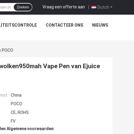
Vraag een offerte aan
|
Dutch
Zoeken
ITEITSCONTROLE
CONTACTEER ONS
NIEUWS
ce POCO
wolken950mah Vape Pen van Ejuice
mst:
China
POCO
CE, ROHS
FV
den Algemene voorwaarden: