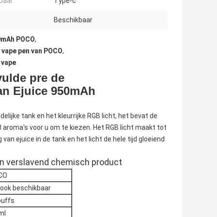
baar:
Type-c
Beschikbaar
50mAh POCO
,
vape pen van POCO
,
 vape
ulde pre de
an Ejuice 950mAh
ijke tank en het kleurrijke RGB licht, het bevat de
8 aroma's voor u om te kiezen. Het RGB licht maakt tot
an ejuice in de tank en het licht de hele tijd gloeiend
 een verslavend chemisch product
CO
 ook beschikbaar
uffs
ml