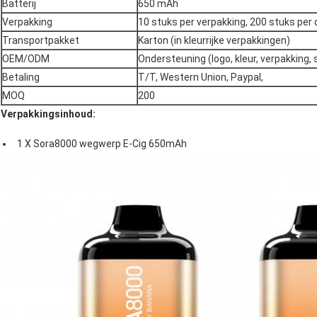
Batterij
650 mAh
Verpakking
10 stuks per verpakking, 200 stuks per
Transportpakket
Karton (in kleurrijke verpakkingen)
OEM/ODM
Ondersteuning (logo, kleur, verpakking,
Betaling
T/T, Western Union, Paypal,
MOQ
200
Verpakkingsinhoud:
1 X Sora8000 wegwerp E-Cig 650mAh