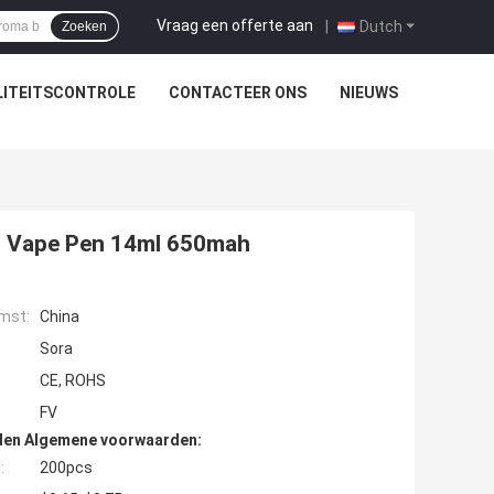
Vraag een offerte aan
|
Dutch
Zoeken
ITEITSCONTROLE
CONTACTEER ONS
NIEUWS
p Vape Pen 14ml 650mah
mst:
China
Sora
CE, ROHS
FV
den Algemene voorwaarden:
:
200pcs