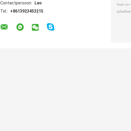
Contactpersoon:
Leo
Tel.:
+8613923453215
Andere Producten
Eb Bc5000
Elektronische
POCO BL10000
Oplaadbare Vape
sigaret type C
Big Puff Vape