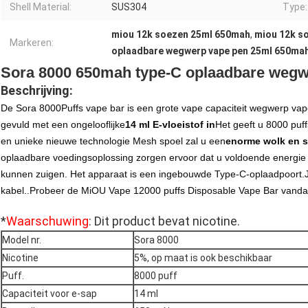
Shell Material:
SUS304
Type:
miou 12k soezen 25ml 650mah
,
miou 12k s
Markeren:
oplaadbare wegwerp vape pen 25ml 650ma
Sora 8000 650mah type-C oplaadbare weg
Beschrijving:
De Sora 8000Puffs vape bar is een grote vape capaciteit wegwerp vape
gevuld met een ongelooflijke
14 ml E-vloeistof in
Het geeft u 8000 puff
en unieke nieuwe technologie Mesh spoel zal u een
enorme wolk en 
oplaadbare voedingsoplossing zorgen ervoor dat u voldoende energie h
kunnen zuigen. Het apparaat is een ingebouwde Type-C-oplaadpoort.J
kabel..Probeer de MiOU Vape 12000 puffs Disposable Vape Bar vandaag
*
Waarschuwing
: Dit product bevat nicotine.
Model nr.
Sora 8000
Nicotine
5%, op maat is ook beschikbaar
Puff.
8000 puff
Capaciteit voor e-sap
14 ml