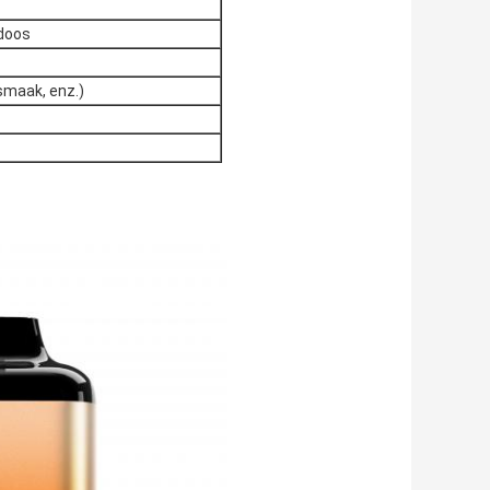
 doos
 smaak, enz.)