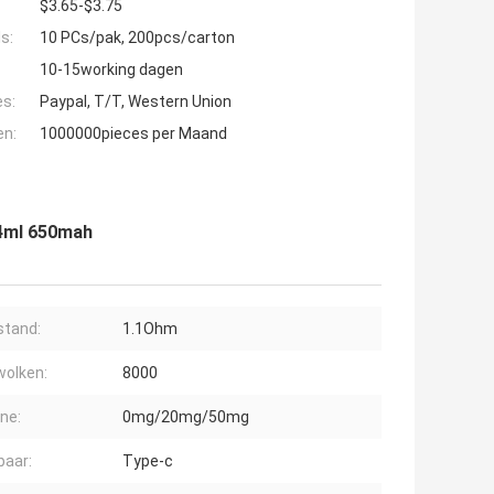
$3.65-$3.75
s:
10 PCs/pak, 200pcs/carton
10-15working dagen
es:
Paypal, T/T, Western Union
en:
1000000pieces per Maand
4ml 650mah
tand:
1.1Ohm
olken:
8000
ine:
0mg/20mg/50mg
baar:
Type-c