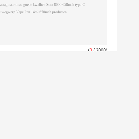
(
0
/ 3000)
POCO BL10000
28 ml Pods 15000
Oplaadbare
Puffs Oplaadbare