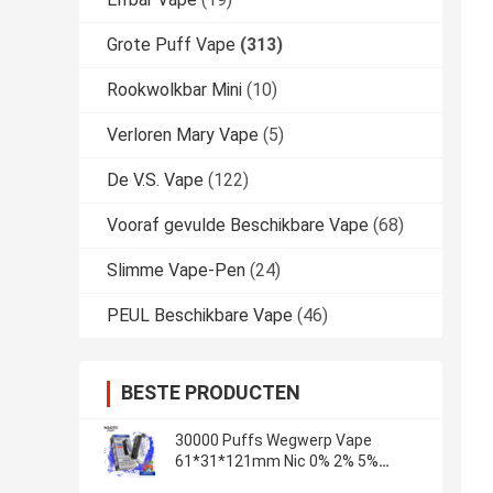
Grote Puff Vape
(313)
Rookwolkbar Mini
(10)
Verloren Mary Vape
(5)
De V.S. Vape
(122)
Vooraf gevulde Beschikbare Vape
(68)
Slimme Vape-Pen
(24)
PEUL Beschikbare Vape
(46)
BESTE PRODUCTEN
30000 Puffs Wegwerp Vape
61*31*121mm Nic 0% 2% 5%
Langdurig