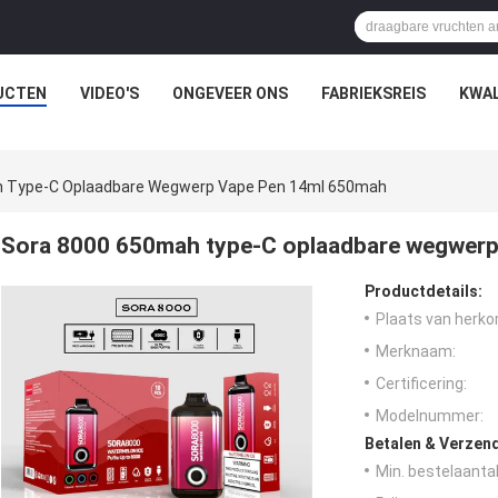
UCTEN
VIDEO'S
ONGEVEER ONS
FABRIEKSREIS
KWAL
h Type-C Oplaadbare Wegwerp Vape Pen 14ml 650mah
Sora 8000 650mah type-C oplaadbare wegwer
Productdetails:
Plaats van herko
Merknaam:
Certificering:
Modelnummer:
Betalen & Verzen
Min. bestelaantal