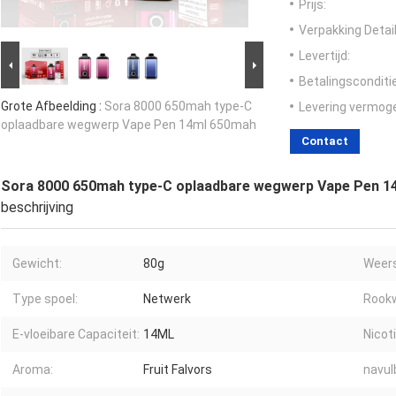
Prijs:
Verpakking Detail
Levertijd:
Betalingsconditi
Grote Afbeelding :
Sora 8000 650mah type-C
Levering vermog
oplaadbare wegwerp Vape Pen 14ml 650mah
Contact
Sora 8000 650mah type-C oplaadbare wegwerp Vape Pen 1
beschrijving
Gewicht:
80g
Weers
Type spoel:
Netwerk
Rookw
E-vloeibare Capaciteit:
14ML
Nicot
Aroma:
Fruit Falvors
navul