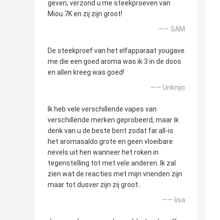
geven, verzond u me steekproeven van
Miou 7K en zij zijn groot!
—— SAM
De steekproef van het elfapparaat yougave
me die een goed aroma was ik 3 in de doos
en allen kreeg was goed!
—— Unknijo
Ik heb vele verschillende vapes van
verschillende merken geprobeerd, maar ik
denk van u de beste bent zodat far.all-is
het aromasaldo grote en geen vloeibare
nevels uit hen wanneer het roken in
tegenstelling tot met vele anderen. Ik zal
zien wat de reacties met mijn vrienden zijn
maar tot dusver zijn zij groot…
—— lisa