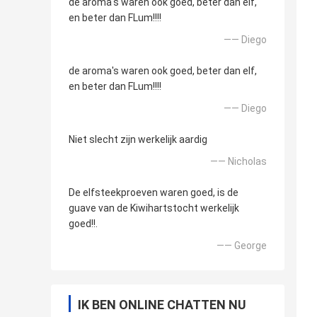
de aroma's waren ook goed, beter dan elf,
en beter dan FLum!!!!
—— Diego
de aroma's waren ook goed, beter dan elf,
en beter dan FLum!!!!
—— Diego
Niet slecht zijn werkelijk aardig
—— Nicholas
De elfsteekproeven waren goed, is de
guave van de Kiwihartstocht werkelijk
goed!!.
—— George
IK BEN ONLINE CHATTEN NU