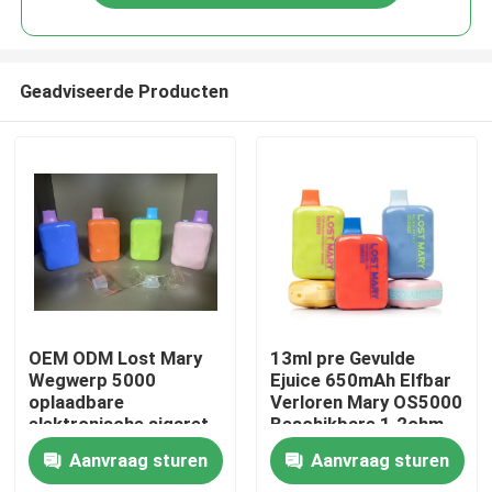
Geadviseerde Producten
Huis
OEM ODM Lost Mary
13ml pre Gevulde
Wegwerp 5000
Ejuice 650mAh Elfbar
oplaadbare
Verloren Mary OS5000
Producten
elektronische sigaret
Beschikbare 1.2ohm
13ml
Aanvraag sturen
Aanvraag sturen
Video's