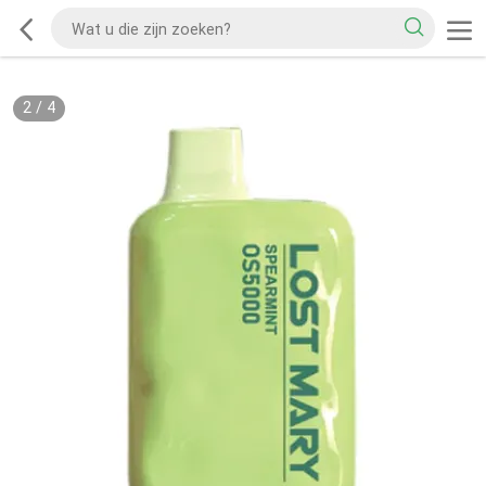
2
/
4