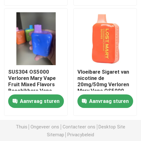
Ongeveer ons
Fabrieksreis
Kwaliteitscontrole
SUS304 OS5000
Vloeibare Sigaret van
Contacteer ons
Verloren Mary Vape
nicotine de
Fruit Mixed Flavors
20mg/50mg Verloren
Beschikbare Vape
Mary Vape OS5000
650mAh 13ml E
Nieuws
Aanvraag sturen
Aanvraag sturen
Beschikbare Vape-Pen
Thuis
Ongeveer ons
Contacteer ons
Desktop Site
Sitemap
Privacybeleid
Het Beschikbare Vape Apparaat van CBD