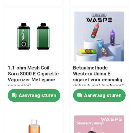
Ongeveer ons
Fabrieksreis
Kwaliteitscontrole
1.1 ohm Mesh Coil
Betaalmethode
Contacteer ons
Sora 8000 E Cigarette
Western Union E-
Vaporizer Met ejuice
sigaret voor eenmalig
capaciteit
gebruik met laadpoort
type C
Nieuws
Aanvraag sturen
Aanvraag sturen
Beschikbare Vape-Pen
Het Beschikbare Vape Apparaat van CBD