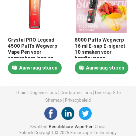
OEM Vape
Funky Vape
Crystal PRO Legend
8000 Puffs Wegwerp
4500 Puffs Wegwerp
16 ml E-sap E-sigaret
Vape Pen voor
10 smaken voor
Elfbar Vape
aanpasbaar logo en
handig vapen
ontwerp
Aanvraag sturen
Aanvraag sturen
Grote Puff Vape
Rookwolkbar Mini
Thuis
Ongeveer ons
Contacteer ons
Desktop Site
Sitemap
Privacybeleid
Verloren Mary Vape
Kwaliteit
Beschikbare Vape-Pen
China
De V.S. Vape
Fabriek.Copyright © 2025 Focusvape Technology