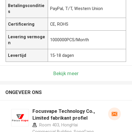
Betalingsconditie
PayPal, T/T, Western Union
s
Certificering
CE, ROHS
Levering vermoge
1000000PCS/Month
n
Levertijd
15-18 dagen
Bekijk meer
ONGEVEER ONS
Focusvape Technology Co.,
Limited fabrikant profiel
Room 403, HongHai
Commercial Building, SongGang