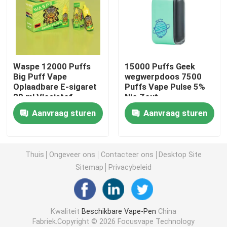
OEM Vape
Funky Vape
Waspe 12000 Puffs
15000 Puffs Geek
Big Puff Vape
wegwerpdoos 7500
Oplaadbare E-sigaret
Puffs Vape Pulse 5%
Elfbar Vape
20 ml Vloeistof
Nic Zout
Aanvraag sturen
Aanvraag sturen
Grote Puff Vape
Rookwolkbar Mini
Thuis
Ongeveer ons
Contacteer ons
Desktop Site
Sitemap
Privacybeleid
Verloren Mary Vape
Kwaliteit
Beschikbare Vape-Pen
China
De V.S. Vape
Fabriek.Copyright © 2026 Focusvape Technology