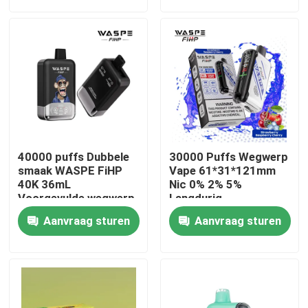
Ongeveer ons
Fabrieksreis
Kwaliteitscontrole
40000 puffs Dubbele
30000 Puffs Wegwerp
Contacteer ons
smaak WASPE FiHP
Vape 61*31*121mm
40K 36mL
Nic 0% 2% 5%
Voorgevulde wegwerp
Langdurig
vape
Nieuws
Aanvraag sturen
Aanvraag sturen
Beschikbare Vape-Pen
Het Beschikbare Vape Apparaat van CBD