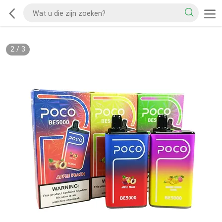
2
/
3