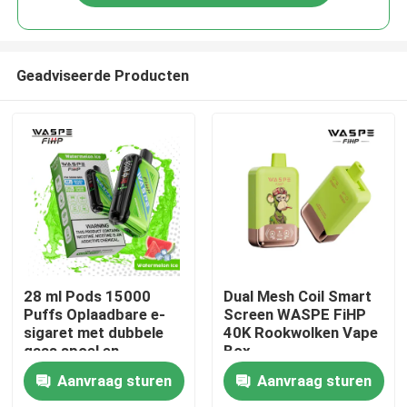
Geadviseerde Producten
Huis
28 ml Pods 15000
Dual Mesh Coil Smart
Puffs Oplaadbare e-
Screen WASPE FiHP
sigaret met dubbele
40K Rookwolken Vape
Producten
gaas spoel en
Box
61*31*121mm
Aanvraag sturen
Aanvraag sturen
Grootte
Video's