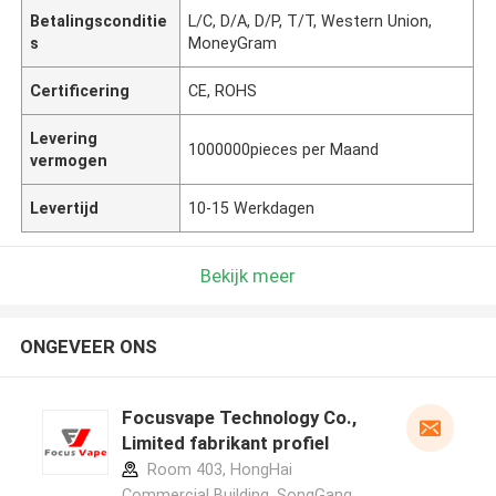
Betalingsconditie
L/C, D/A, D/P, T/T, Western Union,
s
MoneyGram
Certificering
CE, ROHS
Levering
1000000pieces per Maand
vermogen
Levertijd
10-15 Werkdagen
Bekijk meer
ONGEVEER ONS
Focusvape Technology Co.,
Limited fabrikant profiel
Room 403, HongHai
Commercial Building, SongGang