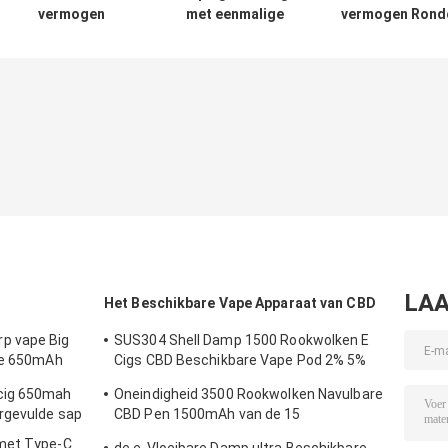
vermogen
met eenmalige
vermogen Rond
650mAh
voorgevulde
druppelpunt
Voorgevulde
vapepen Puff
Voorafgevulde
wegwerp vape 1,2
9500 Puffs Round
wegwerp Vape
ohm spoel
Drip Tip
Kleur Display
10pcs/pack
Type C
Oplaadbaar
LAA
Het Beschikbare Vape Apparaat van CBD
p vape Big
SUS304 Shell Damp 1500 Rookwolken E
ice 650mAh
Cigs CBD Beschikbare Vape Pod 2% 5%
Nicotine
cig 650mah
Oneindigheid 3500 Rookwolken Navulbare
rgevulde sap
CBD Pen 1500mAh van de 15
Aroma'sdamp
 met Type-C