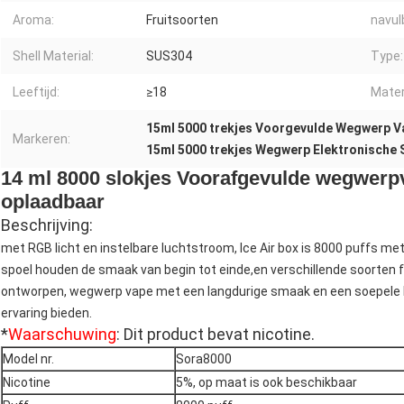
Aroma:
Fruitsoorten
navul
Shell Material:
SUS304
Type:
Leeftijd:
≥18
Mater
15ml 5000 trekjes Voorgevulde Wegwerp V
Markeren:
15ml 5000 trekjes Wegwerp Elektronische 
14 ml 8000 slokjes Voorafgevulde wegwerp
oplaadbaar
Beschrijving:
met RGB licht en instelbare luchtstroom, Ice Air box is 8000 puffs m
spoel houden de smaak van begin tot einde,en verschillende soorten 
ontworpen, wegwerp vape met een langdurige smaak en een soepele l
ervaring bieden.
*
Waarschuwing
: Dit product bevat nicotine.
Model nr.
Sora8000
Nicotine
5%, op maat is ook beschikbaar