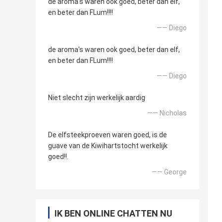
de aroma's waren ook goed, beter dan elf,
en beter dan FLum!!!!
—— Diego
de aroma's waren ook goed, beter dan elf,
en beter dan FLum!!!!
—— Diego
Niet slecht zijn werkelijk aardig
—— Nicholas
De elfsteekproeven waren goed, is de
guave van de Kiwihartstocht werkelijk
goed!!.
—— George
IK BEN ONLINE CHATTEN NU