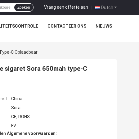
Vraag een offerte aan
|
Dutch
Zoeken
ITEITSCONTROLE
CONTACTEER ONS
NIEUWS
 Type-C Oplaadbaar
e sigaret Sora 650mah type-C
mst:
China
Sora
CE, ROHS
FV
den Algemene voorwaarden: