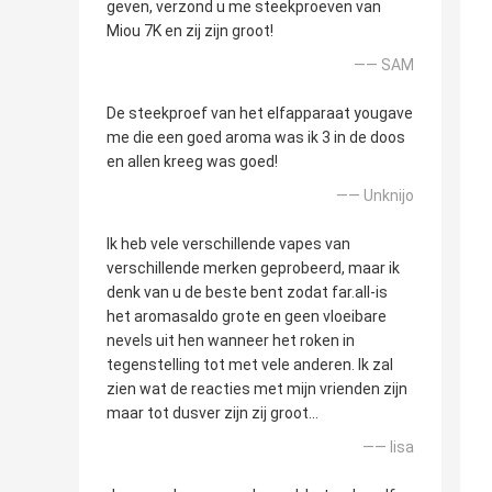
geven, verzond u me steekproeven van
Miou 7K en zij zijn groot!
—— SAM
De steekproef van het elfapparaat yougave
me die een goed aroma was ik 3 in de doos
en allen kreeg was goed!
—— Unknijo
Ik heb vele verschillende vapes van
verschillende merken geprobeerd, maar ik
denk van u de beste bent zodat far.all-is
het aromasaldo grote en geen vloeibare
nevels uit hen wanneer het roken in
tegenstelling tot met vele anderen. Ik zal
zien wat de reacties met mijn vrienden zijn
maar tot dusver zijn zij groot…
—— lisa