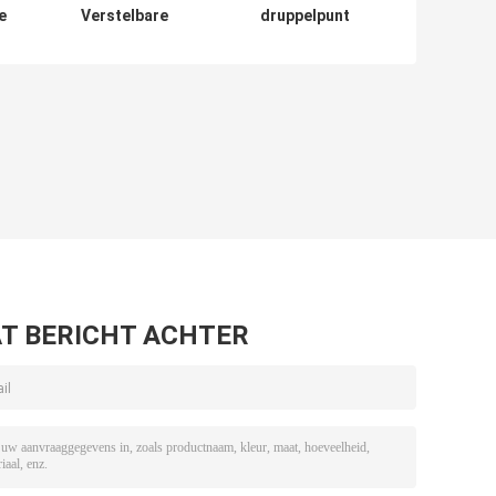
e
Verstelbare
druppelpunt
vermogen
voorgevulde
Wegwerp Vape
wegwerp vape 18
Pen 9500 Puffs
ml vloeibare
3% Nic
capaciteit
650mAh batterij
T BERICHT ACHTER