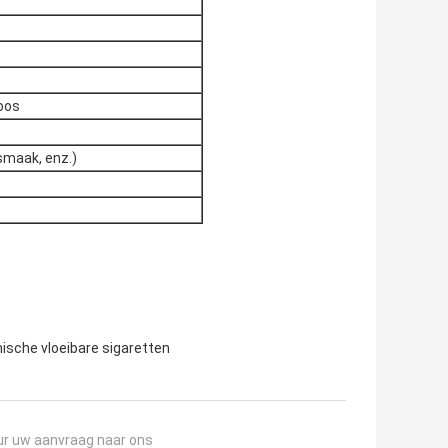
doos
 smaak, enz.)
nische vloeibare sigaretten
ur uw aanvraag naar ons