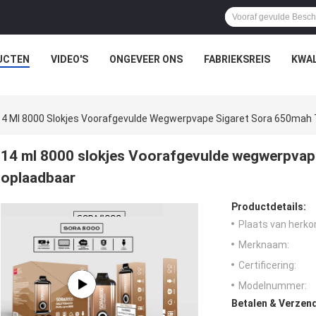
UCTEN
VIDEO'S
ONGEVEER ONS
FABRIEKSREIS
KWAL
14 Ml 8000 Slokjes Voorafgevulde Wegwerpvape Sigaret Sora 650mah
14 ml 8000 slokjes Voorafgevulde wegwerpvap
oplaadbaar
Productdetails:
Plaats van herko
Merknaam:
Certificering:
Modelnummer:
Betalen & Verzen