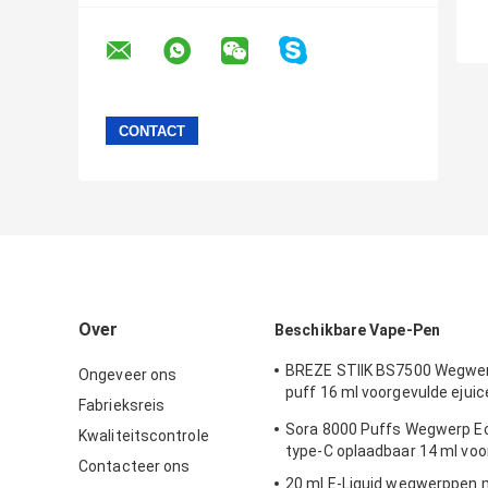
Over
Beschikbare Vape-Pen
BREZE STIIK BS7500 Wegwer
Ongeveer ons
puff 16 ml voorgevulde eju
Fabrieksreis
batterij
Sora 8000 Puffs Wegwerp E
Kwaliteitscontrole
type-C oplaadbaar 14 ml voo
Contacteer ons
20 ml E-Liquid wegwerppen