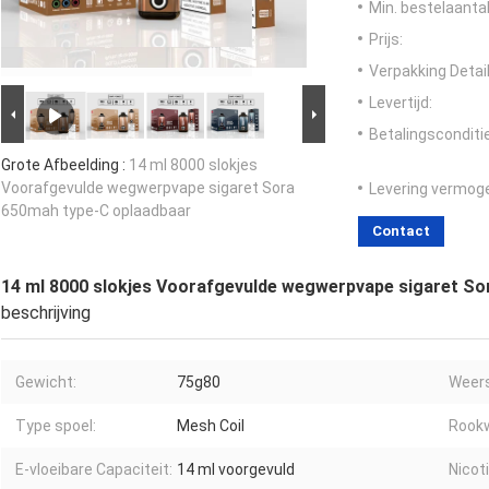
Min. bestelaantal
Prijs:
Verpakking Detail
Levertijd:
Betalingsconditi
Grote Afbeelding :
14 ml 8000 slokjes
Voorafgevulde wegwerpvape sigaret Sora
Levering vermog
650mah type-C oplaadbaar
Contact
14 ml 8000 slokjes Voorafgevulde wegwerpvape sigaret So
beschrijving
Gewicht:
75g80
Weers
Type spoel:
Mesh Coil
Rookw
E-vloeibare Capaciteit:
14 ml voorgevuld
Nicot