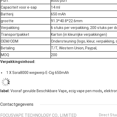
Puff.
8000 puff
Capaciteit voor e-sap
14 ml
Batterij
650 mAh
grootte
91.3*40.8*22.6mm
Verpakking
6 stuks per verpakking, 200 stuks per 
Transportpakket
Karton (in kleurrijke verpakkingen)
OEM/ODM
Ondersteuning (logo, kleur, verpakking,
Betaling
T/T, Western Union, Paypal,
MOQ
200
Verpakkingsinhoud:
1 X Sora8000 wegwerp E-Cig 650mAh
,
,
label:
Vooraf gevulde Beschikbare Vape
ecig vape pen mods
elektro
Contactgegevens
FOCUSVAPE TECHNOLOGY CO., LIMITED
Direct Stu