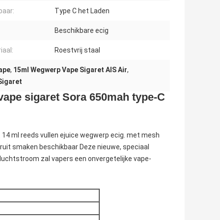
baar:
Type C het Laden
Beschikbare ecig
iaal:
Roestvrij staal
ape
,
15ml Wegwerp Vape Sigaret AIS Air
,
Sigaret
vape sigaret Sora 650mah type-C
et 14 ml reeds vullen ejuice wegwerp ecig. met mesh
fruit smaken beschikbaar Deze nieuwe, speciaal
uchtstroom zal vapers een onvergetelijke vape-