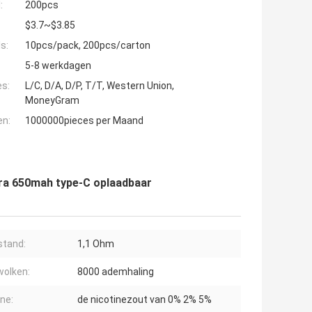
:
200pcs
$3.7~$3.85
s:
10pcs/pack, 200pcs/carton
5-8 werkdagen
es:
L/C, D/A, D/P, T/T, Western Union,
MoneyGram
en:
1000000pieces per Maand
ra 650mah type-C oplaadbaar
tand:
1,1 Ohm
olken:
8000 ademhaling
ine:
de nicotinezout van 0% 2% 5%