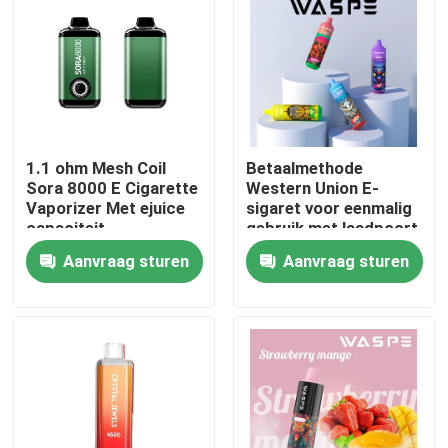
Ongeveer ons
Fabrieksreis
1.1 ohm Mesh Coil
Betaalmethode
Kwaliteitscontrole
Sora 8000 E Cigarette
Western Union E-
Vaporizer Met ejuice
sigaret voor eenmalig
capaciteit
gebruik met laadpoort
Contacteer ons
type C
Aanvraag sturen
Aanvraag sturen
Nieuws
Beschikbare Vape-Pen
Het Beschikbare Vape Apparaat van CBD