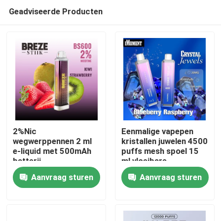
Geadviseerde Producten
2%Nic
Eenmalige vapepen
wegwerppennen 2 ml
kristallen juwelen 4500
e-liquid met 500mAh
puffs mesh spoel 15
Huis
batterij
ml vloeibare
oplaadbare ecig
Aanvraag sturen
Aanvraag sturen
Producten
Video's