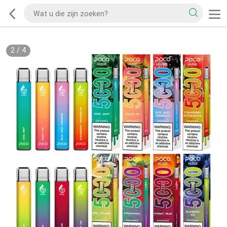
2
/
4