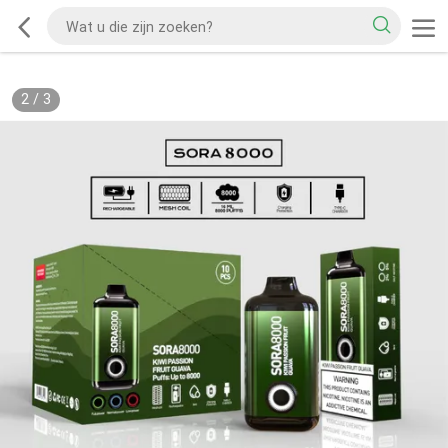
2
/
3