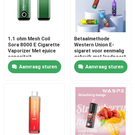
Ongeveer ons
Fabrieksreis
1.1 ohm Mesh Coil
Betaalmethode
Sora 8000 E Cigarette
Western Union E-
Vaporizer Met ejuice
sigaret voor eenmalig
Kwaliteitscontrole
capaciteit
gebruik met laadpoort
type C
Aanvraag sturen
Aanvraag sturen
Contacteer ons
Nieuws
Beschikbare Vape-Pen
Het Beschikbare Vape Apparaat van CBD