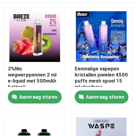
2%Nic
Eenmalige vapepen
wegwerppennen 2 ml
kristallen juwelen 4500
e-liquid met 500mAh
puffs mesh spoel 15
batterij
ml vloeibare
oplaadbare ecig
Huis
Aanvraag sturen
Aanvraag sturen
Producten
Video's