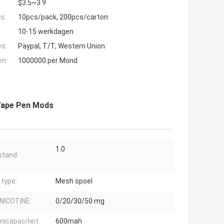
$3.5~3.9
s:
10pcs/pack, 200pcs/carton
10-15 werkdagen
es:
Paypal, T/T, Western Union
en:
1000000 per Mond
Vape Pen Mods
1.0
tand:
 type:
Mesh spoel
NICOTINE:
0/20/30/50 mg
ijcapaciteit:
600mah