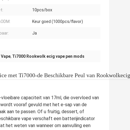
t:
10pcs/box
ODM:
Keur goed (1000pcs/flavor)
baar:
Ja
e Vape
,
Ti7000 Rookwolk ecig vape pen mods
e met Ti7000-de Beschikbare Peul van Rookwolkeci
oeibare capaciteit van 17ml, die overvloed van
 wordt vooraf gevuld met het e-sap van de
ak aan te passen. Of u fruitig, dessert, of
eschikbare vape verschaft een batterijindicator
 dat het weten van wanneer om aanvulling een