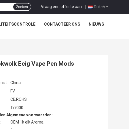
Vraag een offerte aan
|
Dutch
Zoeken
ITEITSCONTROLE
CONTACTEER ONS
NIEUWS
okwolk Ecig Vape Pen Mods
mst:
China
FV
CE,ROHS
Ti7000
den Algemene voorwaarden:
:
OEM 1k elk Aroma