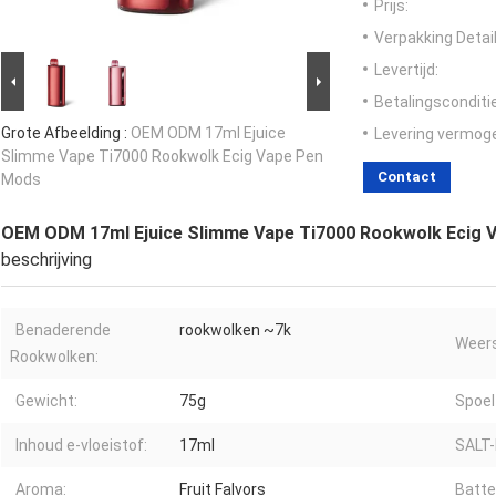
Prijs:
Verpakking Detail
Levertijd:
Betalingsconditi
Grote Afbeelding :
OEM ODM 17ml Ejuice
Levering vermog
Slimme Vape Ti7000 Rookwolk Ecig Vape Pen
Contact
Mods
OEM ODM 17ml Ejuice Slimme Vape Ti7000 Rookwolk Ecig 
beschrijving
Benaderende
rookwolken ~7k
Weers
Rookwolken:
Gewicht:
75g
Spoel
Inhoud e-vloeistof:
17ml
SALT-
Aroma:
Fruit Falvors
Batter