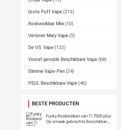
Grote Puff Vape
(313)
Rookwolkbar Mini
(10)
Verloren Mary Vape
(5)
De V.S. Vape
(122)
Vooraf gevulde Beschikbare Vape
(68)
Slimme Vape-Pen
(24)
PEUL Beschikbare Vape
(46)
BESTE PRODUCTEN
Funky Rookwolken van Ti 7000 plus
Op smaak gebrachte Beschikbare
Vape-Pen17ml OEM ODM