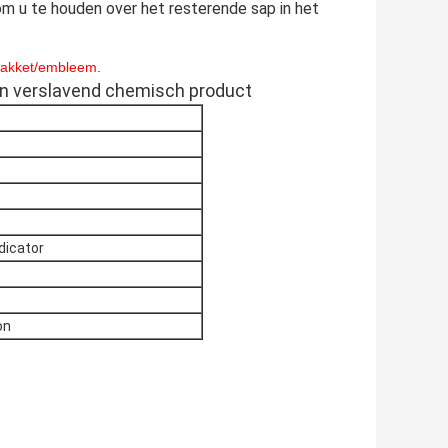
om u te houden over het resterende sap in het
pakket/embleem
.
 een verslavend chemisch product
ndicator
on