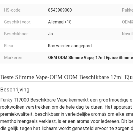
HS-code:
8543909000
Pakke
Geschikt voor:
Allemaal>18
OEM&
Beschikbaar:
Ja
Navul
Kleur:
Kan worden aangepast
Markeren:
OEM ODM Slimme Vape
,
17ml Ejuice Slimm
Beste Slimme Vape-OEM ODM Beschikbare 17ml Ejuic
Beschrijving
Funky TI7000 Beschikbare Vape kenmerkt een grootmoedige e-vl
rookwolken verstrekken om de hele dag te duren. Het apparaat
premiekwaliteit, beschikbaar in verleidelijke aroma's om elke sma
mentholmengsels verkiest, is er een aroma voor iedereen. Dit b
die gelijk tegen het lichaam wordt genesteld ervoor te zorgen