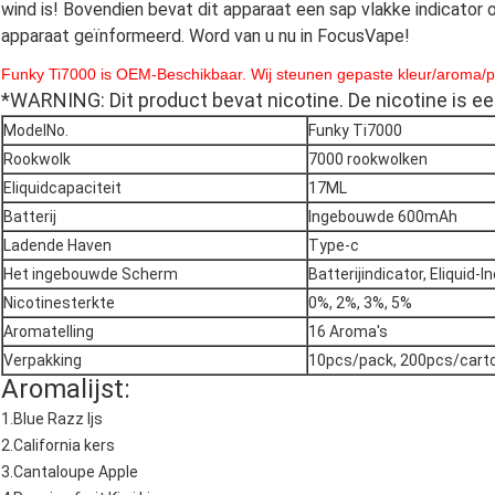
wind is! Bovendien bevat dit apparaat een sap vlakke indicator 
apparaat geïnformeerd. Word van u nu in FocusVape!
Funky Ti7000 is OEM-Beschikbaar. Wij steunen gepaste kleur
/aroma/
*WARNING
: Dit product bevat nicotine. De nicotine is
ModelNo.
Funky Ti7000
Rookwolk
7000 rookwolken
Eliquidcapaciteit
17ML
Batterij
Ingebouwde 600mAh
Ladende Haven
Type-c
Het ingebouwde Scherm
Batterijindicator, Eliquid-I
Nicotinesterkte
0%, 2%, 3%, 5%
Aromatelling
16 Aroma's
Verpakking
10pcs/pack, 200pcs/cart
Aromalijst:
1.Blue Razz Ijs
2.California kers
3.Cantaloupe Apple