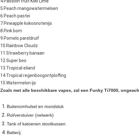
4.Passion fruit Kiwi Lime
5.Peach mangowatermeloen
6.Peach pastei
7.Pineapple kokosnotenijs
8.Pink bom
9.Pomelo pareldruif
10.Rainbow Cloudz
11.Strawberry banaan
12.Super bes
13.Tropical eiland
14.Tropical regenboogontploffing
15.Watermelon ijs
Zoals met alle beschikbare vapes, zal een Funky Ti7000, ongeac
Buitenomhulsel en mondstuk
Rol/verstuiver (netwerk)
Tank of katoenen stootkussen
Batterij