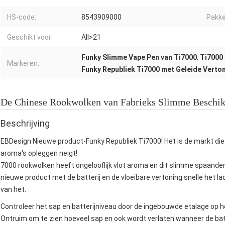
HS-code:
8543909000
Pakke
Geschikt voor:
All>21
Funky Slimme Vape Pen van Ti7000
,
Ti7000
Markeren:
Funky Republiek Ti7000 met Geleide Verto
De Chinese Rookwolken van Fabrieks Slimme Beschikb
Beschrijving
EBDesign Nieuwe product-Funky Republiek Ti7000! Het is de markt di
aroma's opleggen neigt!
7000 rookwolken heeft ongelooflijk vlot aroma en dit slimme spaande
nieuwe product met de batterij en de vloeibare vertoning snelle het l
van het.
Controleer het sap en batterijniveau
door de ingebouwde etalage op h
Ontruim om te zien hoeveel sap en ook wordt verlaten wanneer de batte