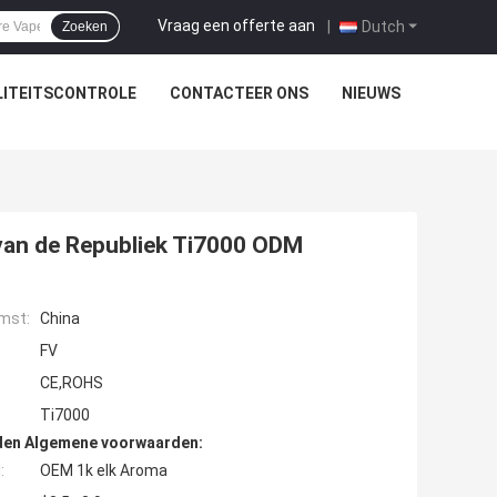
Vraag een offerte aan
|
Dutch
Zoeken
ITEITSCONTROLE
CONTACTEER ONS
NIEUWS
van de Republiek Ti7000 ODM
mst:
China
FV
CE,ROHS
Ti7000
den Algemene voorwaarden:
:
OEM 1k elk Aroma