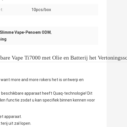
t:
10pcs/box
 Slimme Vape-Penoem ODM
,
ning
are Vape Ti7000 met Olie en Batterij het Vertonings
e want more and more rokers het is ontwerp en
r beschikbare apparaat heeft Quaq-technologie! Dit
aden functie zodat u kan specifiek binnen kennen voor
et apparaat.
rij uit zal lopen.