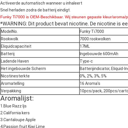
Activeerde automatisch wanneer u inhaleert
Snel herladen zodra de batterij eindigt.
Funky Ti7000 is OEM-Beschikbaar. Wij steunen gepaste kleur
/aroma/
*WARNING
: Dit product bevat nicotine. De nicotine is
ModelNo.
Funky Ti7000
Rookwolk
7000 rookwolken
Eliquidcapaciteit
17ML
Batterij
Ingebouwde 600mAh
Ladende Haven
Type-c
Het ingebouwde Scherm
Batterijindicator, Eliquid-I
Nicotinesterkte
0%, 2%, 3%, 5%
Aromatelling
16 Aroma's
Verpakking
10pcs/pack, 200pcs/cart
Aromalijst:
1.Blue Razz Ijs
2.California kers
3.Cantaloupe Apple
4.Passion fruit Kiwi Lime