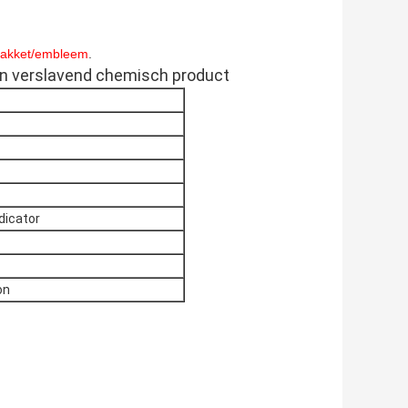
pakket/embleem
.
 een verslavend chemisch product
ndicator
on