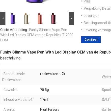
Prijs:
Verpakking Detail
Levertijd:
Betalingsconditi
Grote Afbeelding :
Funky Slimme Vape Pen
Levering vermog
With Led Display OEM van de Republiek Ti7000
Contact
ODM
Funky Slimme Vape Pen With Led Display OEM van de Repub
beschrijving
Benaderende
rookwolken ~7k
Weers
Rookwolken:
Gewicht:
75.5g
Spoel
Inhoud e-vloeistof:
17ml
SALT-
Aroma:
Fruit Falvors
Batter