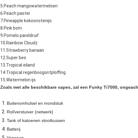
5.Peach mangowatermeloen
6.Peach pastei
7.Pineapple kokosnotenijs
8.Pink bom
9.Pomelo pareldruif
10.Rainbow Cloudz
11.Strawberry banaan
12.Super bes
13.Tropical eiland
14.Tropical regenboogontploffing
15.Watermelon ijs
Zoals met alle beschikbare vapes, zal een Funky Ti7000, ongeac
Buitenomhulsel en mondstuk
Rol/verstuiver (netwerk)
Tank of katoenen stootkussen
Batterij
Vapesap