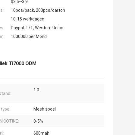
$3.5~3.9
s:
10pcs/pack, 200pcs/carton
10-15 werkdagen
es:
Paypal, T/T, Western Union
en:
1000000 per Mond
liek Ti7000 ODM
1.0
tand:
 type:
Mesh spoel
NICOTINE:
0-5%
ij:
600mah