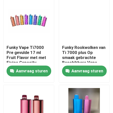
Ongeveer ons
Fabrieksreis
Kwaliteitscontrole
Funky Vape Ti7000
Funky Rookwolken van
Pre gevulde 17 ml
Ti 7000 plus Op
Fruit Flavor met met
smaak gebrachte
Contacteer ons
Ejuice Capacity
Beschikbare Vape-
Battery Display
Pen17ml OEM ODM
Aanvraag sturen
Aanvraag sturen
Nieuws
Beschikbare Vape-Pen
Het Beschikbare Vape Apparaat van CBD