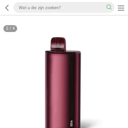
2
/
4