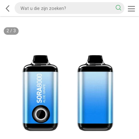
2
/
3