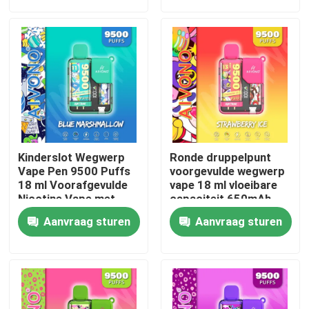
Ongeveer ons
Fabrieksreis
Kwaliteitscontrole
Kinderslot Wegwerp
Ronde druppelpunt
Contacteer ons
Vape Pen 9500 Puffs
voorgevulde wegwerp
18 ml Voorafgevulde
vape 18 ml vloeibare
Nicotine Vape met
capaciteit 650mAh
kleurenscherm
batterij
Nieuws
Aanvraag sturen
Aanvraag sturen
Beschikbare Vape-Pen
Het Beschikbare Vape Apparaat van CBD