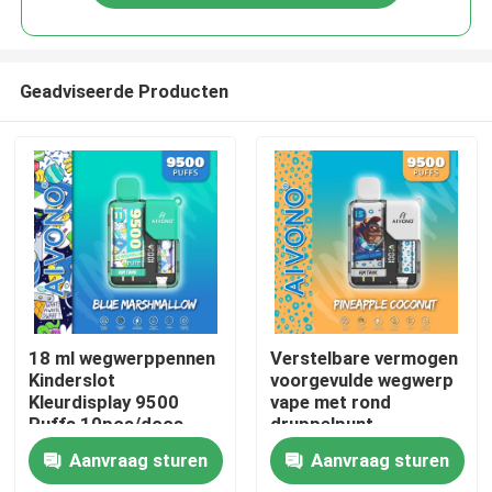
Geadviseerde Producten
Huis
18 ml wegwerppennen
Verstelbare vermogen
Kinderslot
voorgevulde wegwerp
Kleurdisplay 9500
vape met rond
Producten
Puffs 10pcs/doos
druppelpunt
Aanvraag sturen
Aanvraag sturen
Video's