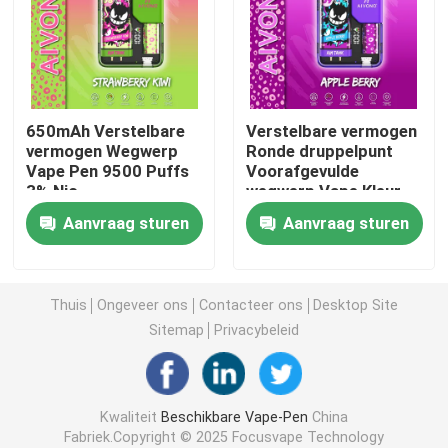
OEM Vape
Funky Vape
650mAh Verstelbare
Verstelbare vermogen
vermogen Wegwerp
Ronde druppelpunt
Vape Pen 9500 Puffs
Voorafgevulde
Elfbar Vape
3% Nic
wegwerp Vape Kleur
Display Type C
Aanvraag sturen
Aanvraag sturen
Oplaadbaar
Grote Puff Vape
Rookwolkbar Mini
Thuis
Ongeveer ons
Contacteer ons
Desktop Site
Sitemap
Privacybeleid
Verloren Mary Vape
Kwaliteit
Beschikbare Vape-Pen
China
De V.S. Vape
Fabriek.Copyright © 2025 Focusvape Technology