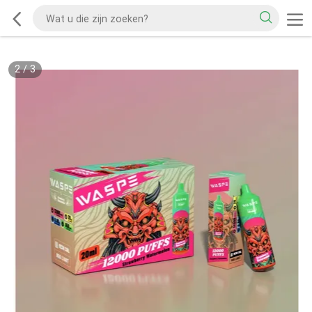
2
/
3