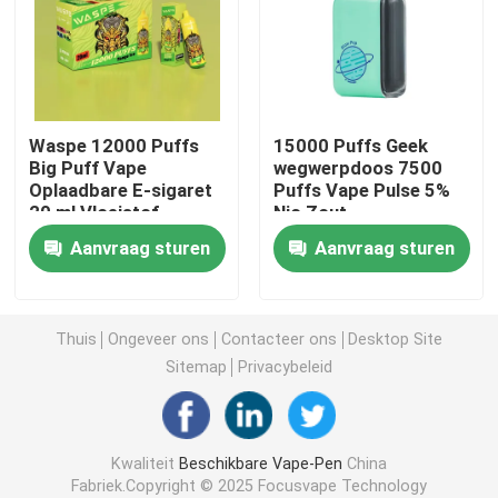
OEM Vape
Funky Vape
Waspe 12000 Puffs
15000 Puffs Geek
Big Puff Vape
wegwerpdoos 7500
Oplaadbare E-sigaret
Puffs Vape Pulse 5%
Elfbar Vape
20 ml Vloeistof
Nic Zout
Aanvraag sturen
Aanvraag sturen
Grote Puff Vape
Rookwolkbar Mini
Thuis
Ongeveer ons
Contacteer ons
Desktop Site
Sitemap
Privacybeleid
Verloren Mary Vape
Kwaliteit
Beschikbare Vape-Pen
China
De V.S. Vape
Fabriek.Copyright © 2025 Focusvape Technology