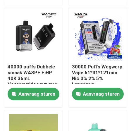
Ongeveer ons
Fabrieksreis
Kwaliteitscontrole
40000 puffs Dubbele
30000 Puffs Wegwerp
Contacteer ons
smaak WASPE FiHP
Vape 61*31*121mm
40K 36mL
Nic 0% 2% 5%
Voorgevulde wegwerp
Langdurig
vape
Nieuws
Aanvraag sturen
Aanvraag sturen
Beschikbare Vape-Pen
Het Beschikbare Vape Apparaat van CBD