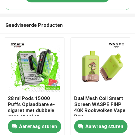
Geadviseerde Producten
Huis
28 ml Pods 15000
Dual Mesh Coil Smart
Puffs Oplaadbare e-
Screen WASPE FiHP
sigaret met dubbele
40K Rookwolken Vape
Producten
gaas spoel en
Box
61*31*121mm
Aanvraag sturen
Aanvraag sturen
Grootte
Video's