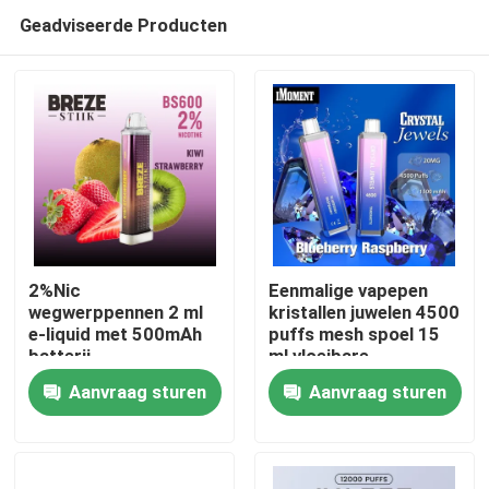
Geadviseerde Producten
2%Nic
Eenmalige vapepen
wegwerppennen 2 ml
kristallen juwelen 4500
e-liquid met 500mAh
puffs mesh spoel 15
Huis
batterij
ml vloeibare
oplaadbare ecig
Aanvraag sturen
Aanvraag sturen
Producten
Video's