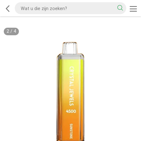
2
/
4