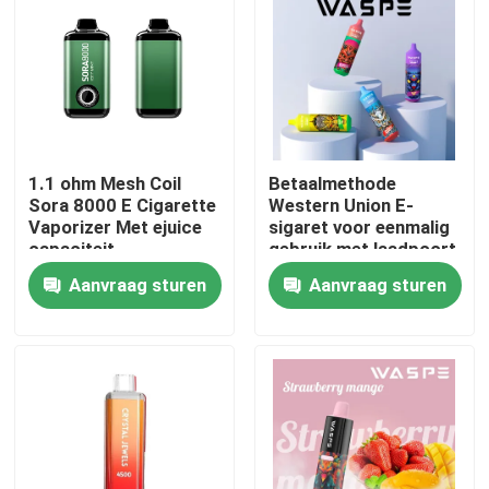
Ongeveer ons
Fabrieksreis
1.1 ohm Mesh Coil
Betaalmethode
Kwaliteitscontrole
Sora 8000 E Cigarette
Western Union E-
Vaporizer Met ejuice
sigaret voor eenmalig
capaciteit
gebruik met laadpoort
Contacteer ons
type C
Aanvraag sturen
Aanvraag sturen
Nieuws
Beschikbare Vape-Pen
Het Beschikbare Vape Apparaat van CBD