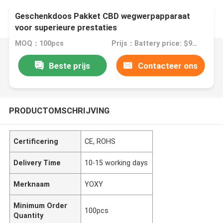
Geschenkdoos Pakket CBD wegwerpapparaat
voor superieure prestaties
MOQ：100pcs
Prijs：Battery price: $9.5-9.9/pc; Pod price: $0.95-1.15/set
Beste prijs
Contacteer ons
PRODUCTOMSCHRIJVING
Certificering
CE, ROHS
Delivery Time
10-15 working days
Merknaam
YOXY
Minimum Order
100pcs
Quantity