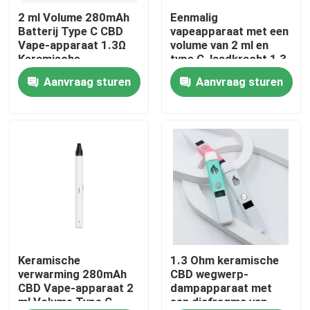
2 ml Volume 280mAh
Eenmalig
Batterij Type C CBD
vapeapparaat met een
Ongeveer ons
Vape-apparaat 1.3Ω
volume van 2 ml en
Keramische
type C, laadkracht 1,3
verwarming kern
ohm, weerstand 4*1,5
Aanvraag sturen
Aanvraag sturen
Fabrieksreis
technologie
mm
Kwaliteitscontrole
Contacteer ons
Nieuws
Beschikbare Vape-Pen
Keramische
1.3 Ohm keramische
verwarming 280mAh
CBD wegwerp-
CBD Vape-apparaat 2
dampapparaat met
ml Volume Type C
een diafragma van
Het Beschikbare Vape Apparaat van CBD