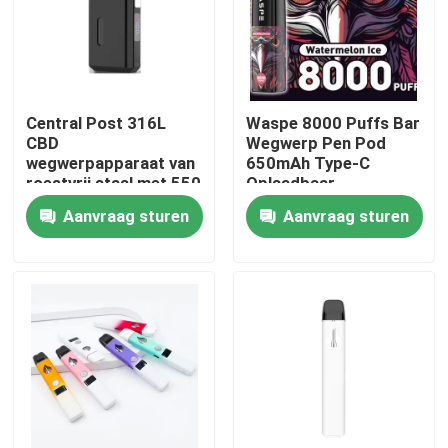
Central Post 316L
Waspe 8000 Puffs Bar
CBD
Wegwerp Pen Pod
wegwerpapparaat van
650mAh Type-C
roestvrij staal met 550
Oplaadbaar
mAh batterij en type C
Aanvraag sturen
Aanvraag sturen
opladen
Huis
Producten
Video's