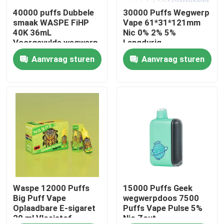
40000 puffs Dubbele
30000 Puffs Wegwerp
smaak WASPE FiHP
Vape 61*31*121mm
Ongeveer ons
40K 36mL
Nic 0% 2% 5%
Voorgevulde wegwerp
Langdurig
vape
Aanvraag sturen
Aanvraag sturen
Fabrieksreis
Kwaliteitscontrole
Contacteer ons
Nieuws
Beschikbare Vape-Pen
Waspe 12000 Puffs
15000 Puffs Geek
Big Puff Vape
wegwerpdoos 7500
Oplaadbare E-sigaret
Puffs Vape Pulse 5%
20 ml Vloeistof
Nic Zout
Het Beschikbare Vape Apparaat van CBD