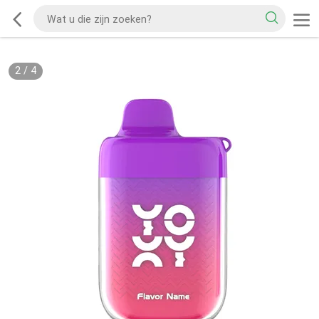
2
/
4