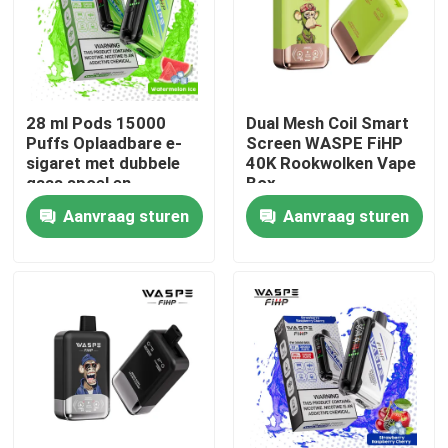
28 ml Pods 15000
Dual Mesh Coil Smart
Puffs Oplaadbare e-
Screen WASPE FiHP
sigaret met dubbele
40K Rookwolken Vape
gaas spoel en
Box
61*31*121mm
Aanvraag sturen
Aanvraag sturen
Grootte
Huis
Producten
Video's