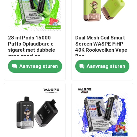
28 ml Pods 15000
Dual Mesh Coil Smart
Puffs Oplaadbare e-
Screen WASPE FiHP
sigaret met dubbele
40K Rookwolken Vape
gaas spoel en
Box
61*31*121mm
Aanvraag sturen
Aanvraag sturen
Grootte
Huis
Producten
Video's