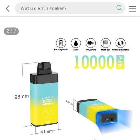
2
/
7