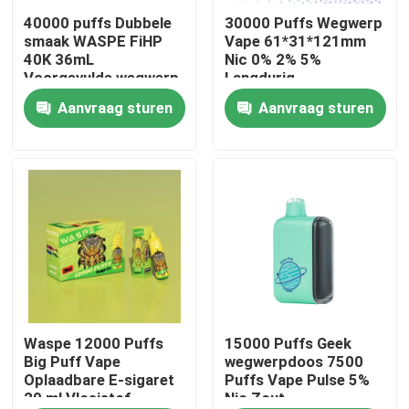
40000 puffs Dubbele
30000 Puffs Wegwerp
smaak WASPE FiHP
Vape 61*31*121mm
Ongeveer ons
40K 36mL
Nic 0% 2% 5%
Voorgevulde wegwerp
Langdurig
vape
Aanvraag sturen
Aanvraag sturen
Fabrieksreis
Kwaliteitscontrole
Contacteer ons
Nieuws
Beschikbare Vape-Pen
Waspe 12000 Puffs
15000 Puffs Geek
Big Puff Vape
wegwerpdoos 7500
Oplaadbare E-sigaret
Puffs Vape Pulse 5%
20 ml Vloeistof
Nic Zout
Het Beschikbare Vape Apparaat van CBD