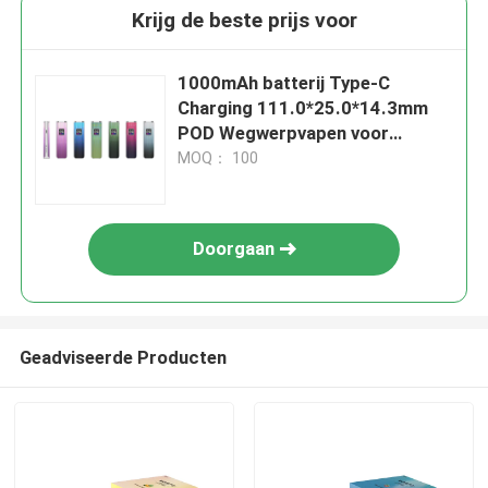
Krijg de beste prijs voor
1000mAh batterij Type-C
Charging 111.0*25.0*14.3mm
POD Wegwerpvapen voor
gemakkelijk vapen
MOQ： 100
Doorgaan
Geadviseerde Producten