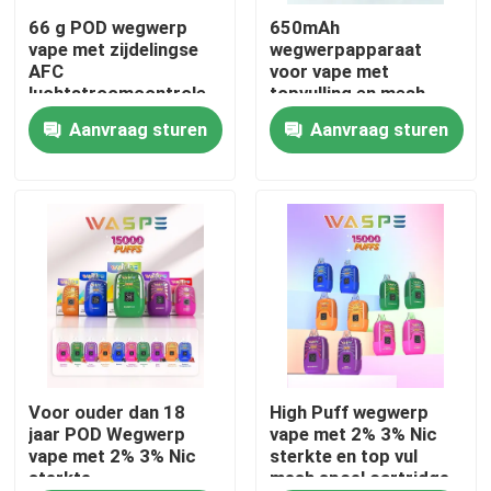
66 g POD wegwerp
650mAh
vape met zijdelingse
wegwerpapparaat
Ongeveer ons
AFC
voor vape met
luchtstroomcontrole
topvulling en mesh
en 1000mAh batterij
spoel voor ouder dan
Aanvraag sturen
Aanvraag sturen
Fabrieksreis
18 jaar
Kwaliteitscontrole
Contacteer ons
Nieuws
Beschikbare Vape-Pen
Voor ouder dan 18
High Puff wegwerp
jaar POD Wegwerp
vape met 2% 3% Nic
vape met 2% 3% Nic
sterkte en top vul
sterkte
mesh spoel cartridge
Het Beschikbare Vape Apparaat van CBD