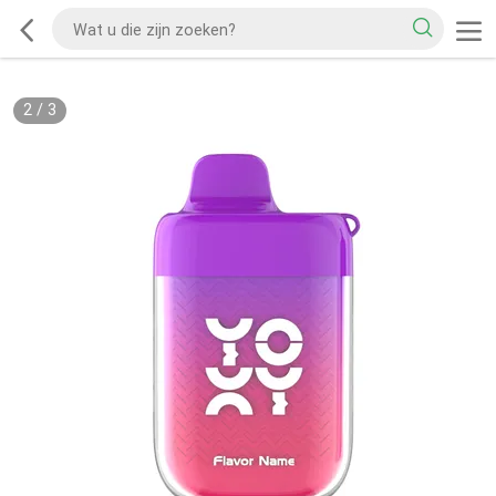
2
/
3