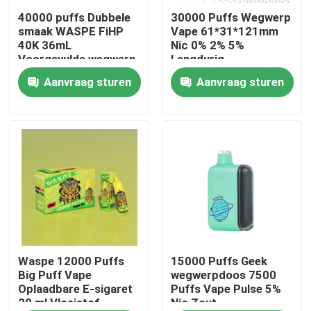
40000 puffs Dubbele
30000 Puffs Wegwerp
smaak WASPE FiHP
Vape 61*31*121mm
Ongeveer ons
40K 36mL
Nic 0% 2% 5%
Voorgevulde wegwerp
Langdurig
vape
Aanvraag sturen
Aanvraag sturen
Fabrieksreis
Kwaliteitscontrole
Contacteer ons
Nieuws
Beschikbare Vape-Pen
Waspe 12000 Puffs
15000 Puffs Geek
Big Puff Vape
wegwerpdoos 7500
Oplaadbare E-sigaret
Puffs Vape Pulse 5%
20 ml Vloeistof
Nic Zout
Het Beschikbare Vape Apparaat van CBD