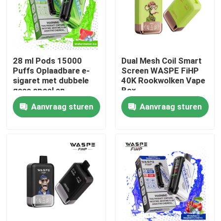
28 ml Pods 15000
Dual Mesh Coil Smart
Puffs Oplaadbare e-
Screen WASPE FiHP
sigaret met dubbele
40K Rookwolken Vape
gaas spoel en
Box
61*31*121mm
Aanvraag sturen
Aanvraag sturen
Grootte
Huis
Producten
Video's