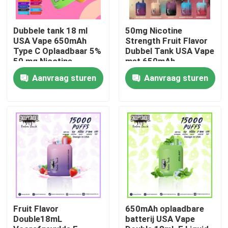
Dubbele tank 18 ml
50mg Nicotine
USA Vape 650mAh
Strength Fruit Flavor
Type C Oplaadbaar 5%
Dubbel Tank USA Vape
50 mg Nicotine
met 650mAh
sterkte
oplaadbare type C
Aanvraag sturen
Aanvraag sturen
batterij
Huis
Producten
Fruit Flavor
650mAh oplaadbare
Double18mL
batterij USA Vape
Video's