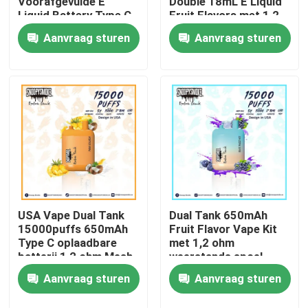
Voorafgevulde E
Double 18mL E Liquid
Liquid Battery Type C
Fruit Flavors met 1,2
Oplaadbare Pod Kit
ohm Mesh Coil
Aanvraag sturen
Aanvraag sturen
Ongeveer ons
15000 Puffs
Fabrieksreis
Kwaliteitscontrole
Contacteer ons
Nieuws
USA Vape Dual Tank
Dual Tank 650mAh
15000puffs 650mAh
Fruit Flavor Vape Kit
Type C oplaadbare
met 1,2 ohm
batterij 1,2 ohm Mesh
weerstands spoel
Beschikbare Vape-Pen
Coil E Liquid Kit
Aanvraag sturen
Aanvraag sturen
Het Beschikbare Vape Apparaat van CBD