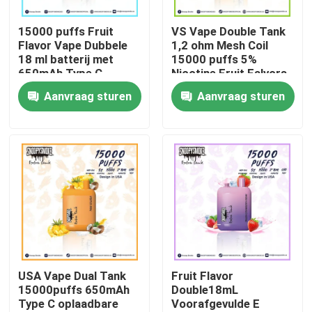
15000 puffs Fruit
VS Vape Double Tank
Ongeveer ons
Flavor Vape Dubbele
1,2 ohm Mesh Coil
18 ml batterij met
15000 puffs 5%
650mAh Type C
Nicotine Fruit Falvors
Fabrieksreis
oplaadbare batterij
E Cigarette Kit
Aanvraag sturen
Aanvraag sturen
Kwaliteitscontrole
Contacteer ons
Nieuws
Beschikbare Vape-Pen
USA Vape Dual Tank
Fruit Flavor
15000puffs 650mAh
Double18mL
Type C oplaadbare
Voorafgevulde E
Het Beschikbare Vape Apparaat van CBD