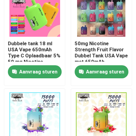
Dubbele tank 18 ml
50mg Nicotine
USA Vape 650mAh
Strength Fruit Flavor
Type C Oplaadbaar 5%
Dubbel Tank USA Vape
50 mg Nicotine
met 650mAh
sterkte
oplaadbare type C
Aanvraag sturen
Aanvraag sturen
batterij
Huis
Producten
Video's