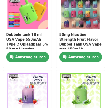
Dubbele tank 18 ml
50mg Nicotine
USA Vape 650mAh
Strength Fruit Flavor
Type C Oplaadbaar 5%
Dubbel Tank USA Vape
50 mg Nicotine
met 650mAh
sterkte
oplaadbare type C
Aanvraag sturen
Aanvraag sturen
batterij
Huis
Producten
Video's