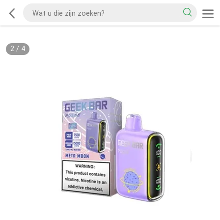
2
/
4