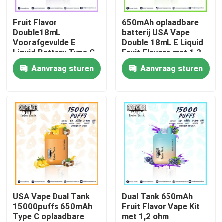
Fruit Flavor
650mAh oplaadbare
Ongeveer ons
Double18mL
batterij USA Vape
Voorafgevulde E
Double 18mL E Liquid
Liquid Battery Type C
Fruit Flavors met 1,2
Fabrieksreis
Oplaadbare Pod Kit
ohm Mesh Coil
Aanvraag sturen
Aanvraag sturen
15000 Puffs
Kwaliteitscontrole
Contacteer ons
Nieuws
Beschikbare Vape-Pen
USA Vape Dual Tank
Dual Tank 650mAh
15000puffs 650mAh
Fruit Flavor Vape Kit
Type C oplaadbare
met 1,2 ohm
Het Beschikbare Vape Apparaat van CBD